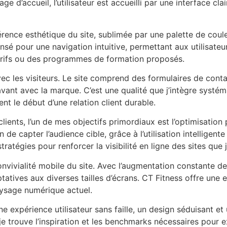
age d’accueil, l’utilisateur est accueilli par une interface c
érence esthétique du site, sublimée par une palette de coule
sé pour une navigation intuitive, permettant aux utilisateur
 tarifs ou des programmes de formation proposés.
vec les visiteurs. Le site comprend des formulaires de conta
us avant avec la marque. C’est une qualité que j’intègre sys
nt le début d’une relation client durable.
clients, l’un de mes objectifs primordiaux est l’optimisatio
de capter l’audience cible, grâce à l’utilisation intelligen
stratégies pour renforcer la visibilité en ligne des sites que 
onvivialité mobile du site. Avec l’augmentation constante de
atives aux diverses tailles d’écrans. CT Fitness offre une e
paysage numérique actuel.
ne expérience utilisateur sans faille, un design séduisant 
je trouve l’inspiration et les benchmarks nécessaires pour 